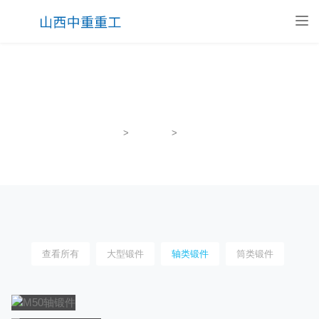
Tog
nav
轴类锻件
首页
>
锻件产品
>
轴类锻件
查看所有
大型锻件
轴类锻件
筒类锻件