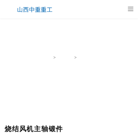
Tog
nav
查看内容
首页
>
锻件产品
>
轴类锻件
烧结风机主轴锻件