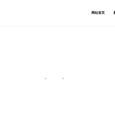
网站首页
查看内容
首页
>
锻件产品
>
大型锻件