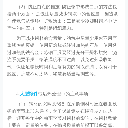
（
2）防止白点的措施 防止钢中形成白点的方法包
括两个方面： 是设法尽量减少钢液中的含氢量，创造条
件使氢气从钢坯中扩散逸出；二是减少冷却时钢坯中所
产生的内应力，特别是组织应力。
为了减少钢材的含氢量，冶炼中尽量少用或不用严
重锈蚀的废钢；使用新焙烧或经过加热的石灰；使用经
过加热的铁合金；炼钢工具要经过充分干燥和烘烤，浇
注系统要干燥，钢液温度不可过高，以免过分吸收氢
气，保证足够长时间和足够有力的钢液沸腾，以有利于
脱氢。炉渣不可太稀，终渣要适当黏稠些等。
4.
大型锻件
锻后热处理中的注意事项
（
1） 钢材的采购及储备 在采购钢材时应在春夏秋
冬的季节上加以选择，为了保证钢材在纯净度方面达
标，避开每年中的梅雨季节对钢材的影响，在钢材数量
上要有一定量的储备，在确保质量的前提下以备急需。