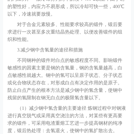
的塑性好，内应力不易形成，所以冷却可快一些，400℃
以下，冷速就要放慢。
对于合金元素较多、性能要求较高的锻件，锻后要
求进行一次甚至多次重结晶热处理、以便改善锻件的组
织和性能。
3.减少钢中含氢量的途径和措施
不同钢种的锻件对白点的敏感程度不同。影响锻件
敏感性的因素主要是钢的含氢量，钢的含氢量越高，白
点敏感性就越大。钢中的氢可以呈原子状态、分子状态
或化合物状态存在，对形成白点有决定作用的是原子。
防止白点产生的根本方法是减少钢中的氢含量，使钢中
残留的氢限制在钢无白点的极限氢含量以下。
（
1）减少钢中氢含量的主要途径 炼钢过程中对钢液
进行真空脱气或采用真空浇注的方法，对某些有更高要
求的锻件，可采用电渣重熔工艺进一步提高钢材的纯净
度，锻后热处理：去氢退火，使钢中的氢扩散出去。