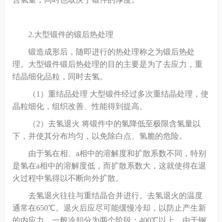
2.大型锻件的锻后热处理
锻造成形后，随即进行的热处理称之为锻后热处
理。大型锻件锻后热处理的目的主要是为了去应力，重
结晶细化品粒，同时去氢。
（
1）重结品处理 大型锻件经过多次重结晶处理，使
晶粒细化，组织改善、性能得到提高。
（
2）去氢退火 将锻件中的氢降低至极限含氢量以
下，并使其分布均匀，以免除白点、氢脆的危险。
由于氢在相、
a相中的溶解度和扩散系数不同，特别
是氢在a相中的溶解度低，而扩散系数大，这就使得在退
火过程中氢得以不断向外扩散。
去氢退火往往与重结晶合并进行。去氢退火的温度
通常在
650℃。退火后应尽可能缓慢冷却，以防止产生新
的内应力。一般冷却分为两个阶段：400℃以上，由于钢