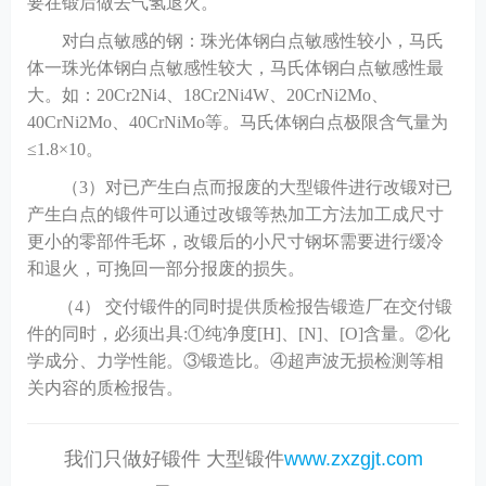
要在锻后做去气氢退火。
对白点敏感的钢：珠光体钢白点敏感性较小，马氏
体一珠光体钢白点敏感性较大，马氏体钢白点敏感性最
大。如：
20Cr2Ni4、18Cr2Ni4W、20CrNi2Mo、
40CrNi2Mo、40CrNiMo等。马氏体钢白点极限含气量为
≤1.8×10。
（
3）对已产生白点而报废的大型锻件进行改锻对已
产生白点的锻件可以通过改锻等热加工方法加工成尺寸
更小的零部件毛坏，改锻后的小尺寸钢坏需要进行缓冷
和退火，可挽回一部分报废的损失。
（
4） 交付锻件的同时提供质检报告锻造厂在交付锻
件的同时，必须出具:①纯净度[H]、[N]、[O]含量。②化
学成分、力学性能。③锻造比。④超声波无损检测等相
关内容的质检报告。
我们只做好锻件 大型锻件
www.zxzgjt.com