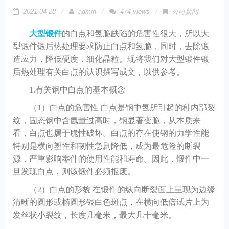
2021-04-28
admin
474 views
公司新闻
大型锻件
的白点和氢脆缺陷的危害性很大，所以大
型锻件锻后热处理要求防止白点和氢脆，同时，去除锻
造应力，降低硬度，细化晶粒。现将我们对大型锻件锻
后热处理有关白点的认识撰写成文，以供参考。
1.有关钢中白点的基本概念
（
1）白点的危害性 白点是钢中氢所引起的种内部裂
纹，固态钢中含氤量过高时，钢显著变脆，从本质来
看，白点也属于脆性破坏。白点的存在使钢的力学性能
特别是横向塑性和韧性急剧降低，成为最危险的断裂
源，严重影响零件的使用性能和寿命。因此，锻件中一
旦发现白点，则该锻件必须报废。
（
2）白点的形貌 在锻件的纵向断裂面上呈现为边缘
清晰的圆形或椭圆形银白色斑点，在横向低倍试片上为
发丝状小裂纹，长度几毫米，最大几十毫米。